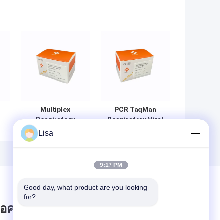
Multiplex
PCR TaqMan
Respiratory
Respiratory Viral
ง
Syncytial Virus
SARS CoV 2 ชุด
Lisa
RSV
ทดสอบการตรวจ
Streptococcus
หากรดนิวคลีอิกไข้
Pneumoniae
หวัดใหญ่ AB
9:17 PM
Adenovirus PCR
ทดสอบ
Good day, what product are you looking 
for?
ข้อความไว้