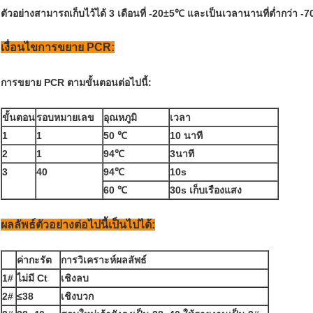
ตัวอย่างสามารถเก็บไว้ได้ 3 เดือนที่ -20±5℃ และเป็นเวลานานที่ต่ำกว่า -
เงื่อนไขการขยาย PCR:
การขยาย PCR ตามขั้นตอนต่อไปนี้:
ขั้นตอน
รอบหมายเลข
อุณหภูมิ
เวลา
1
1
50 ℃
10 นาที
2
1
94℃
3นาที
3
40
94℃
10s
60 ℃
30s เก็บเรืองแสง
ผลลัพธ์ตัวอย่างต่อไปนี้เป็นไปได้:
ค่ากะรัต
การวิเคราะห์ผลลัพธ์
1#
ไม่มี Ct
เชิงลบ
2#
≤38
เชิงบวก