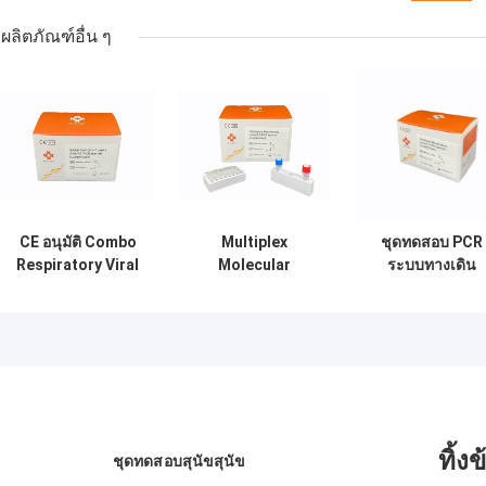
ผลิตภัณฑ์อื่น ๆ
CE อนุมัติ Combo
Multiplex
ชุดทดสอบ PCR
Respiratory Viral
Molecular
ระบบทางเดิน
SARS-CoV-2
Diagnosis ระบบ
หายใจหลายเครื่อ
Influenza AB Virus
ทางเดินหายใจของ
แช่เยือกแข็ง
PCR Test Freeze
มนุษย์ Real Time
Dried Powder
PCR Kit
Lyophilized
ทิ้ง
ชุดทดสอบสุนัขสุนัข