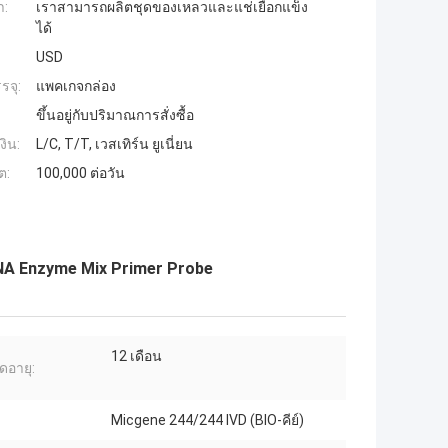
ำ:
เราสามารถผลิตชุดของเหลวและแช่เยือกแข็ง
ได้
USD
รจุ:
แพคเกจกล่อง
ขึ้นอยู่กับปริมาณการสั่งซื้อ
งิน:
L/C, T/T, เวสเทิร์น ยูเนี่ยน
ต:
100,000 ต่อวัน
DNA Enzyme Mix Primer Probe
12 เดือน
ดอายุ:
Micgene 244/244 IVD (BIO-คีย์)