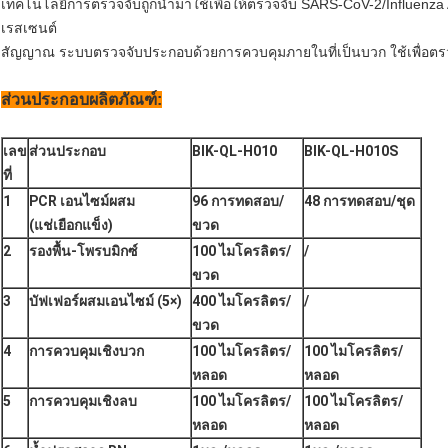
เทคโนโลยีการตรวจจับถูกนำมาใช้เพื่อให้ตรวจจับ SARS-CoV-2/Influenza
เรสเซนต์
สัญญาณ ระบบตรวจจับประกอบด้วยการควบคุมภายในที่เป็นบวก ใช้เพื่อตรว
ส่วนประกอบผลิตภัณฑ์:
เลข
ส่วนประกอบ
BIK-QL-H010
BIK-QL-H010S
ที่
1
PCR เอนไซม์ผสม
96 การทดสอบ/
48 การทดสอบ/ชุด
(แช่เยือกแข็ง)
ขวด
2
รองพื้น-โพรบมิกซ์
100 ไมโครลิตร/
/
ขวด
3
บัฟเฟอร์ผสมเอนไซม์ (5×)
400 ไมโครลิตร/
/
ขวด
4
การควบคุมเชิงบวก
100 ไมโครลิตร/
100 ไมโครลิตร/
หลอด
หลอด
5
การควบคุมเชิงลบ
100 ไมโครลิตร/
100 ไมโครลิตร/
หลอด
หลอด