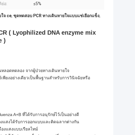
ิย่อ:
≤5%
ยใจ ce
,
ชุดทดสอบ PCR ทางเดินหายใจแบบแช่เยือกแข็ง
,
CR ( Lyophilized DNA enzyme mix
 )
นหลอดทดลอง จากผู้ป่วยทางเดินหายใจ
้เพียงอย่างเดียวเป็นพื้นฐานสำหรับการวินิจฉัยหรือ
nza A+B ที่ได้รับการอนุรักษ์ไว้เป็นอย่างดี
รืองแสงได้รับการออกแบบและติดฉลากต่างกัน
รืองแสงแบบเรียลไทม์