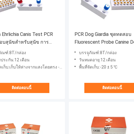
Ehrlichia Canis Test PCR
PCR Dog Giardia ชุดทดสอบ
อบสุนัขสำหรับสุนัข การ
Fluorescent Probe Canine 
ดนิวคลีอิก
Test Kit กรดนิวคลีอิก
ภัณฑ์:8T/กล่อง
บรรจุุภัณฑ์:8T/กล่อง
บประกัน:12 เดือน
วันหมดอายุ:12 เดือน
จัดเก็บ:เก็บให้ห่างจากแสงโดยตรง -20±5℃
พื้นที่จัดเก็บ:-20 ± 5 ℃
ติดต่อตอนนี้
ติดต่อตอนนี้