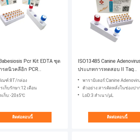
Babesiosis Pcr Kit EDTA ชุด
ISO13485 Canine Adenoviru
รดนิวคลีอิก PCR
ประเภทการทดสอบ II Taq
scent
Ploymerase Dog DNA ชุดท
ภัณฑ์:8T/กล่อง
พารามิเตอร์:Canine Adenovirus (C
รเก็บรักษา:12 เดือน
ตัวอย่าง:สารคัดหลั่งในช่องปากและจมูกขอ
่จัดเก็บ:-20±5℃
LoD:3 สำเนา/μL
ติดต่อตอนนี้
ติดต่อตอนนี้