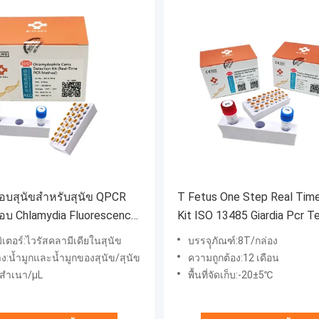
อบสุนัขสำหรับสุนัข QPCR
T Fetus One Step Real Tim
อบ Chlamydia Fluorescence
Kit ISO 13485 Giardia Pcr T
เตอร์:ไวรัสคลามีเดียในสุนัข
บรรจุุภัณฑ์:8T/กล่อง
าง:น้ำมูกและน้ำมูกของสุนัข/สุนัข
ความถูกต้อง:12 เดือน
 สำเนา/μL
พื้นที่จัดเก็บ:-20±5℃