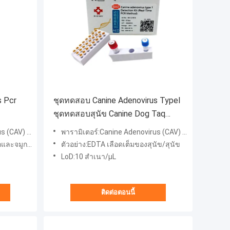
s Pcr
ชุดทดสอบ Canine Adenovirus TypeⅠ
ชุดทดสอบสุนัข Canine Dog Taq
ดสอบ
Polymerase DNA PCR
AV) ชนิด Ⅱ
พารามิเตอร์:Canine Adenovirus (CAV) ประเภทⅠ
งสุนัข/สุนัข
ตัวอย่าง:EDTA เลือดเต็มของสุนัข/สุนัข
LoD:10 สำเนา/μL
ติดต่อตอนนี้