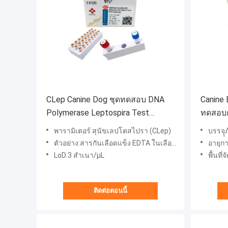
CLep Canine Dog ชุดทดสอบ DNA
Canine 
Polymerase Leptospira Test
ทดสอบก
Fluorescence PCR
Fluore
พารามิเตอร์:สุนัขเลปโตสไปรา (CLep)
บรรจุุ
ตัวอย่าง:สารกันเลือดแข็ง EDTA ในเลือดของสุนัข/สุนัข
อายุกา
LoD:3 สำเนา/μL
พื้นที
ติดต่อตอนนี้