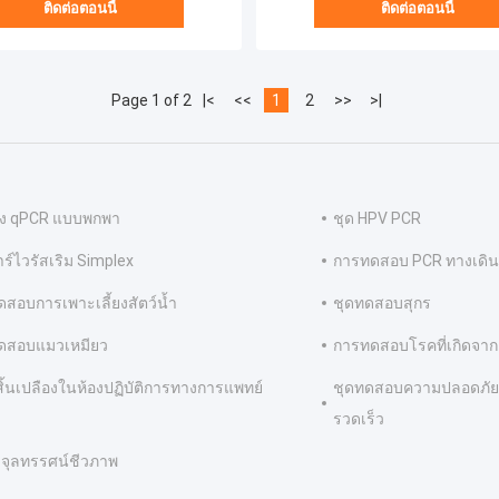
ติดต่อตอนนี้
ติดต่อตอนนี้
Page 1 of 2
|<
<<
1
2
>>
>|
่อง qPCR แบบพกพา
ชุด HPV PCR
าร์ไวรัสเริม Simplex
การทดสอบ PCR ทางเดิ
ดสอบการเพาะเลี้ยงสัตว์น้ำ
ชุดทดสอบสุกร
ดสอบแมวเหมียว
การทดสอบโรคที่เกิดจา
ุสิ้นเปลืองในห้องปฏิบัติการทางการแพทย์
ชุดทดสอบความปลอดภัย
รวดเร็ว
งจุลทรรศน์ชีวภาพ