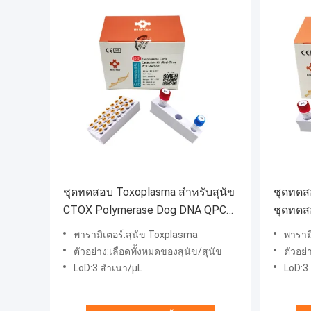
ชุดทดสอบ Toxoplasma สำหรับสุนัข
ชุดทดส
CTOX Polymerase Dog DNA QPCR
ชุดทดส
Taqman Probe
Probe
พารามิเตอร์:สุนัข Toxplasma
พารามิ
ตัวอย่าง:เลือดทั้งหมดของสุนัข/สุนัข
ตัวอย่
LoD:3 สำเนา/μL
LoD:3