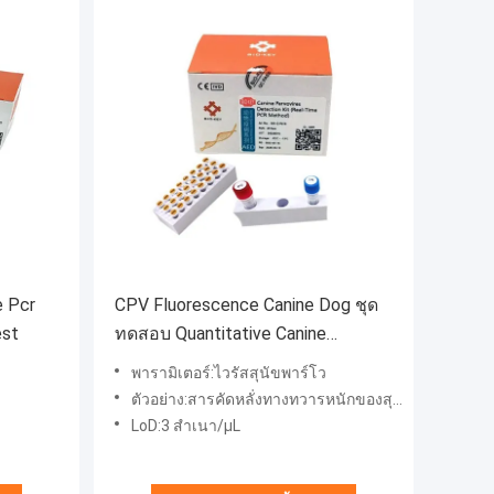
e Pcr
CPV Fluorescence Canine Dog ชุด
est
ทดสอบ Quantitative Canine
Parvovirus Test
พารามิเตอร์:ไวรัสสุนัขพาร์โว
ตัวอย่าง:สารคัดหลั่งทางทวารหนักของสุนัข/สุนัข
LoD:3 สำเนา/μL