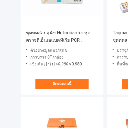
ชุดทดสอบสุนัข Helicobacter ชุด
Taqman 
ตรวจดีเอ็นเอแบคทีเรีย PCR
ชุดทดส
Fluorescent Probe
ขยายกร
ตัวอย่าง:มูลแมว/สุนัข.
บรรจุุ
การบรรจุ:8T/กล่อง
การรั
เชิงเส้น:
|
|
r |
r |
>0.980
>0.980
พื้นที่
ติดต่อตอนนี้