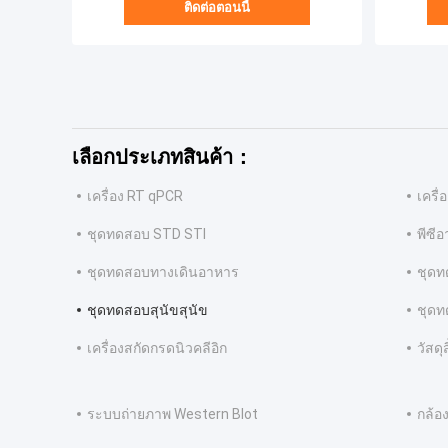
ติดต่อตอนนี้
เลือกประเภทสินค้า：
เครื่อง RT qPCR
เครื
ชุดทดสอบ STD STI
พีซีอ
ชุดทดสอบทางเดินอาหาร
ชุดท
ชุดทดสอบสุนัขสุนัข
ชุดท
เครื่องสกัดกรดนิวคลีอิก
วัสด
ระบบถ่ายภาพ Western Blot
กล้อ