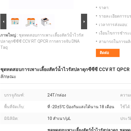
ราคา:
รายละเอียดการบร
เวลาการส่งมอบ:
เงื่อนไขการชำระเ
ภาพใหญ่ :
ชุดทดสอบการเพาะเลี้ยงสัตว์น้ำไวรัส
ปลาดุกซีซีซี CCV RT QPCR การตรวจจับ DNA
สามารถในการผลิ
Taq
ติดต่อ
ชุดทดสอบการเพาะเลี้ยงสัตว์น้ำไวรัสปลาดุกซีซีซี CCV RT QPC
ลักษณะ
บรรจุุภัณฑ์:
24T/กล่อง
ความถ
พื้นที่จัดเก็บ:
ที่ -20±5℃ ป้องกันแสงได้นาน 18 เดือน
ใช้ได้:
มินิลิมิต:
10 สำเนา/μL
ประวัต
ชุดทดสอบเพาะเลี้ยงสัตว์น้ำไวรัสปลาดุก
,
ชุดทด