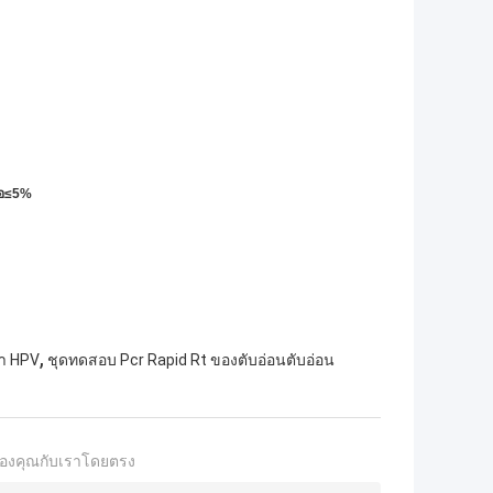
ือ≤5%
,
้ำ HPV
ชุดทดสอบ Pcr Rapid Rt ของตับอ่อนตับอ่อน
องคุณกับเราโดยตรง