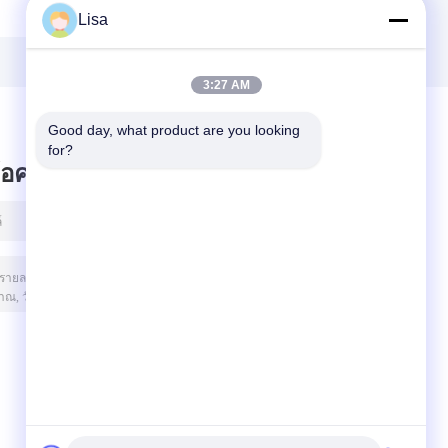
Seriolae Biokey
Viral
Lisa
e
Multiplex Real
Hemorrhagic
s
Time PCR Kit
Septicemia Virus
PCR Test
3:27 AM
Good day, what product are you looking 
for?
ข้อความไว้