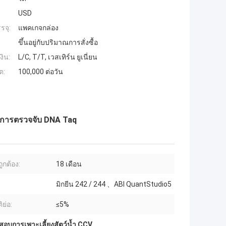
USD
รจุ:
แพคเกจกล่อง
ขึ้นอยู่กับปริมาณการสั่งซื้อ
งิน:
L/C, T/T, เวสเทิร์น ยูเนี่ยน
ต:
100,000 ต่อวัน
R การตรวจจับ DNA Taq
ูกต้อง:
18 เดือน
มิกยีน 242 / 244 、ABI QuantStudio5
ิย่อ:
≤5%
สอบการเพาะเลี้ยงสัตว์น้ำ CCV
,