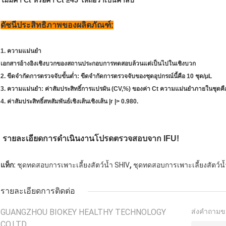
ไม่มีค่า Ct หรือค่า Ct ≥45 ให้ถือว่าเป็นค่าลบ
ดัชนีประสิทธิภาพของผลิตภัณฑ์:
1. ความแม่นยำ
เอกสารอ้างอิงเชิงบวกของสถานประกอบการทดสอบล้วนแต่เป็นไปในเชิงบวก
2. ขีดจำกัดการตรวจจับขั้นต่ำ: ขีดจำกัดการตรวจจับของชุดอุปกรณ์นี้คือ 10 ชุด/μL
3. ความแม่นยำ: ค่าสัมประสิทธิ์การแปรผัน (CV,%) ของค่า Ct ความแม่นยำภายในชุดค
4. ค่าสัมประสิทธิ์สหสัมพันธ์เชิงเส้นเชิงเส้น |r |> 0.980.
รายละเอียดการดำเนินงานโปรดตรวจสอบจาก IFU!
,
แท็ก:
ชุดทดสอบการเพาะเลี้ยงสัตว์น้ำ SHIV
ชุดทดสอบการเพาะเลี้ยงสัตว์น
รายละเอียดการติดต่อ
GUANGZHOU BIOKEY HEALTHY TECHNOLOGY
ส่งคำถามข
CO.LTD