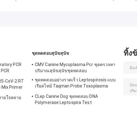
Fluorescent
Nocardia Seriolae
ทดสอบการเพาะ
Probe Ct38 PCR
ชุดตรวจหากรดนิว
เลี้ยงสัตว์น้ำ Inia
Aquaculture Kit
คลีอิกแบบเรียลไทม์
Septicemia Viru
ทิ้ง
ชุดทดสอบสุนัขสุนัข
iratory PCR
CMV Canine Mycoplasma Pcr ชุดตรวจหา
s PCR
ปริมาณสุนัขสุนัขชุดทดสอบ
ชุดทดสอบอย่างรวดเร็ว Leptospirosis แบบ
RS-CoV-2 RT
เรียลไทม์ Taqman Probe Toxoplasma
 Mix Primer
Test Kit
CLep Canine Dog ชุดทดสอบ DNA
หายใจหลาย
Polymerase Leptospira Test
Fluorescence PCR