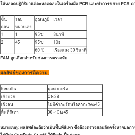
ใส่หลอดปฏิกิริยาแต่ละหลอดลงในเครื่องมือ PCR และทำการขยาย PCR ตาม
ขั้น
รอบ
อุณหภูมิ
เวลา
ตอน
หมายเลข
1
1
95℃
3นาที
2
45
95℃
10s
60 ℃
เรืองแสง 30 วินาที
FAM ถูกเลือกสำหรับช่องการตรวจจับ
ผลลัพธ์ของการตีความ:
R
esults
มูลค่ากะรัต
เชิงบวก
Ct≤38
เชิงลบ
ไม่มีค่ากะรัตหรือค่ากะรัต≥45
พื้นที่สีเทา
38＜Ct≤45
หมายเหตุ: ผลลัพธ์จะถือว่าเป็นพื้นที่สีเทา ซึ่งต้องตรวจสอบอีกครั้งหากผล