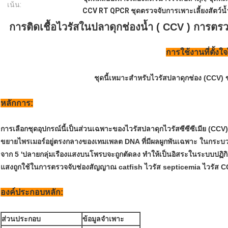
เน้น:
CCV RT QPCR ชุดตรวจจับการเพาะเลี้ยงสัตว์น้
การติดเชื้อไวรัสในปลาดุกช่องน้ำ ( CCV ) การ
การใช้งานที่ตั้งใจ
ชุดนี้เหมาะสำหรับไวรัสปลาดุกช่อง (CCV) 
หลักการ:
การเลือกชุดอุปกรณ์นี้เป็นส่วนเฉพาะของไวรัสปลาดุกไวรัสซีซีซีเมีย (CC
ขยายไพรเมอร์อยู่ตรงกลางของเทมเพลต DNA ที่มีผลผูกพันเฉพาะ ในกระบว
จาก 5 'ปลายกลุ่มเรืองแสงบนโพรบจะถูกตัดลง ทำให้เป็นอิสระในระบบปฏิกิริยา 
แสงถูกใช้ในการตรวจจับช่องสัญญาณ catfish ไวรัส septicemia ไวรัส CCV
องค์ประกอบหลัก:
ส่วนประกอบ
ข้อมูลจำเพาะ