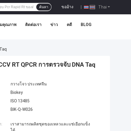
ขออ้าง
|
Thai
ค้นหา
ุมคุณภาพ
ติดต่อเรา
ข่าว
คดี
BLOG
 Taq
ซี CCV RT QPCR การตรวจจับ DNA Taq
กวางโจว ประเทศจีน
Biokey
ISO 13485
BIK-Q-W026
ำ:
เราสามารถผลิตชุดของเหลวและแช่เยือกแข็ง
ได้