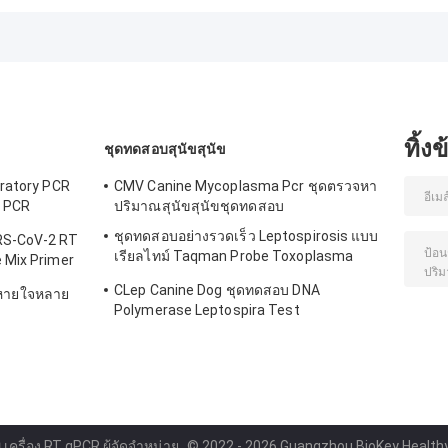
ลับสําหรับการ
ละเอียด
สังเกตเนื้อเยื่อเซลล์
ทิ้ง
ชุดทดสอบสุนัขสุนัข
iratory PCR
CMV Canine Mycoplasma Pcr ชุดตรวจหา
s PCR
ปริมาณสุนัขสุนัขชุดทดสอบ
ชุดทดสอบอย่างรวดเร็ว Leptospirosis แบบ
RS-CoV-2 RT
เรียลไทม์ Taqman Probe Toxoplasma
 Mix Primer
Test Kit
CLep Canine Dog ชุดทดสอบ DNA
หายใจหลาย
Polymerase Leptospira Test
Fluorescence PCR
 เครื่อง RT qPCR ผู้จัดจำหน่าย.
© 2022 - 2026 Guangzhou BioKey Healthy 