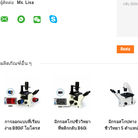
ผู้ติดต่อ:
Ms. Lisa
ผลิตภัณฑ์อื่น ๆ
การออกแบบที่เรียบ
มิกรอสโกปชีววิทยา
มิกรอสโกปทาง
ง่าย B80iF ไมโครส
ที่พลิกกลับ B60i
ชีววิทยา 5 ตําแหน
โกปชีววิทยาที่พลิกก
โฟกัสโคเอชชียัล