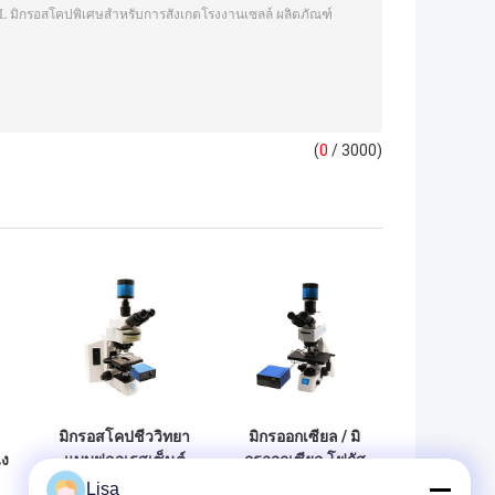
(
0
/ 3000)
มิกรอสโคปชีววิทยา
มิกรออกเซียล / มิ
่ง
แบบฟลูอเรสเซ็นต์
กรออกเซียล โฟกัส
ตั้ง B60F
ไมโครสโกปทาง
Lisa