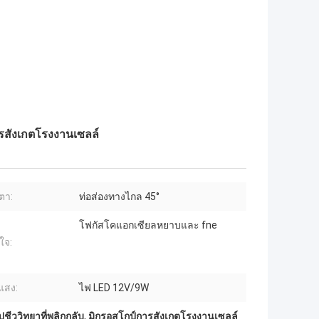
ารสังเกตโรงงานเซลล์
ตา:
ท่อส่องทางไกล 45°
โฟกัสโคแอกเซียลหยาบและ fne
ใจ:
แสง:
ไฟ LED 12V/9W
ชีววิทยาที่พลิกกลับ
,
มิกรอสโกป์การสังเกตโรงงานเซลล์