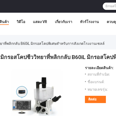
สินค้า
วิดีโอ
แสดง VR
เกี่ยวกับเรา
ทัวร์โรงงาน
ควบค
ยาที่พลิกกลับ B60iL มิกรอสโคปพิเศษสําหรับการสังเกตโรงงานเซลล์
มิกรอสโคปชีววิทยาที่พลิกกลับ B60iL มิกรอสโคป
รายละเอียดสินค้า:
สถานที่กำเนิด:
ชื่อแบรนด์:
หมายเลขรุ่น:
ติดต่อ