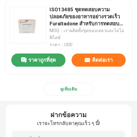
ISO13485 ชุดทดสอบความ
Blog
ปลอดภัยของอาหารอย่างรวดเร็ว
Furaltadone สำหรับการทดสอบ
การไหลของปลาด้านข้าง
MOQ：เราผลิตทั้งชุดของเหลวและไลโอ
เครื่อง RT qPCR
ฟิไลซ์
ราคา：USD
เครื่อง qPCR แบบพกพา
ราคาถูกที่สุด
ติดต่อเรา
ชุด HPV PCR
ดูเพิ่มเติม
ชุดทดสอบ STD STI
พีซีอาร์ไวรัสเริม Simplex
ฝากข้อความ
เราจะโทรกลับหาคุณเร็ว ๆ นี้!
การทดสอบ PCR ทางเดินหายใจ