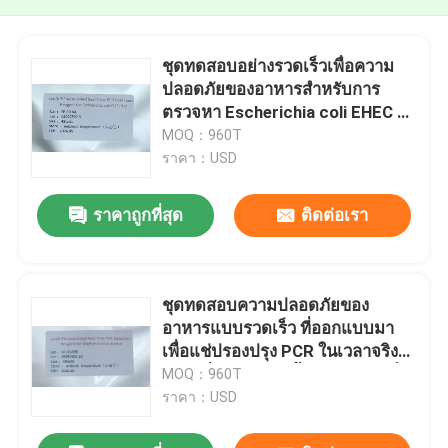
ชุดทดสอบอย่างรวดเร็วเพื่อความ
ปลอดภัยของอาหารสำหรับการ
ตรวจหา Escherichia coli EHEC ที่
ทำให้เกิดภาวะเลือดออกใน
MOQ：960T
ลำไส้ใหญ่ พร้อมน้ำยา PCR แบบเรี
ราคา：USD
ยลไทม์ชนิดแห้งเยือกแข็ง ไม่ต้องใช้
ห่วงโซ่ความเย็น
ราคาถูกที่สุด
ติดต่อเรา
ชุดทดสอบความปลอดภัยของ
อาหารแบบรวดเร็ว ที่ออกแบบมา
เพื่อแช่ปรองปรุง PCR ในเวลาจริงที่
แห้ง เพื่อตรวจพบเชื้อโรคอาหารที่ไว
MOQ：960T
และ nhạy cảm
ราคา：USD