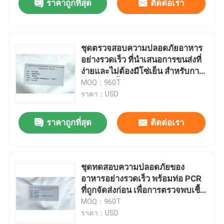
ราคาถูกที่สุด
ติดต่อเรา
ชุดตรวจสอบความปลอดภัยอาหาร
อย่างรวดเร็ว ที่นําเสนอการขนส่งที่
ง่ายและไม่ต้องมีโซ่เย็น สําหรับการ
ตรวจพบเชื้อ Shigella โดย PCR ใน
MOQ：960T
เวลาจริง
ราคา：USD
ราคาถูกที่สุด
ติดต่อเรา
ชุดทดสอบความปลอดภัยของ
อาหารอย่างรวดเร็ว พร้อมท่อ PCR
ที่ถูกจัดส่งก่อน เพื่อการตรวจพบเชื้อ
โครโนแบคทีเรียในอาหารอย่าง
MOQ：960T
สะดวกและรวดเร็ว
ราคา：USD